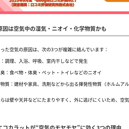
. 原因は空気中の湿気・ニオイ・化学物質かも
もった空気の原因は、次の3つが複雑に絡んでいます：
気：調理、入浴、呼吸、室内干しなどで発生
活臭：食べ物・体臭・ペット・トイレなどのニオイ
学物質：建材や家具、洗剤などから出る揮発性物質（ホルムア
れらは壁や天井などにたまりやすく、外に逃げにくいため、空気
. エコカラットが“空気のモヤモヤ”に効く3つの理由