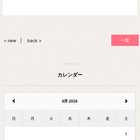
一覧
< new
back >
Calender
カレンダー
8月 2026
日
月
火
水
木
金
土
1