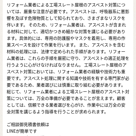
リフォーム業者による工場スレート屋根のアスベスト対策につ
いては、厳重な注意が必要です。アスベストは、呼吸器系に悪影
響を及ぼす危険物質として知られており、さまざまなリスクを
伴います。 そのため、リフォーム業者は、アスベストが含まれ
る材料に対して、適切かつきめ細かな対策を講じる必要があり
ます。具体的には、専用の防護服やマスクを着用し、専用の作
業スペースを設けて作業を行います。 また、アスベストを含む
材料の処理には、法律で定められた手順があります。リフォー
ム業者は、これらの手順を厳密に守り、アスベストの適正処理を
行うように心がけなければなりません。 工場スレート屋根のア
スベスト対策においては、リフォーム業者の経験や技術力も重
要です。アスベスト処理に関する知識や技術を有する専門家が必
要であるため、業者選びには慎重に取り組む必要があります。
総じて、リフォーム業者による工場スレート屋根のアスベスト対
策については、万全の準備が必要であることが言えます。顧客
としては、信頼できる業者選びを心がけ、作業中には万全の安
全対策を講じるよう指導を行うことが求められます。
ご相談御見積書依頼は
LINEが簡単です