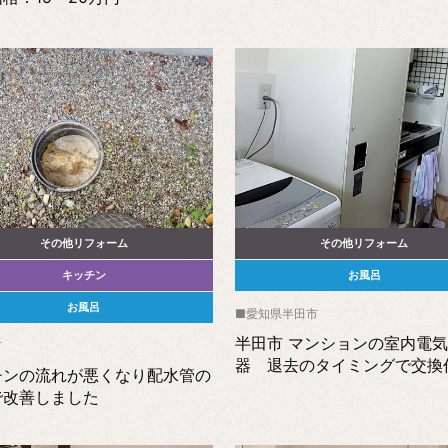
その他リフォーム
その他リフォーム
キッチン
お風呂
お風呂
愛知県半田市
半田市 マンションの室内電
市
器 退去のタイミングで交換
チンの流れが悪くなり配水管の
で改善しました