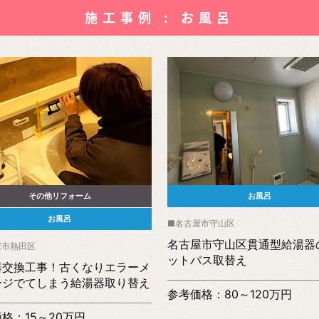
施工事例 : お風呂
その他リフォーム
お風呂
お風呂
名古屋市守山区
名古屋市守山区貫通型給湯器
屋市熱田区
ットバス取替え
器交換工事！古くなりエラーメ
ージでてしまう給湯器取り替え
参考価格：80～120万円
格：15～20万円