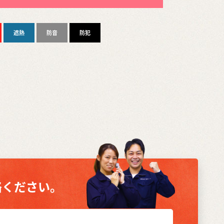
遮熱
防音
防犯
絡ください。