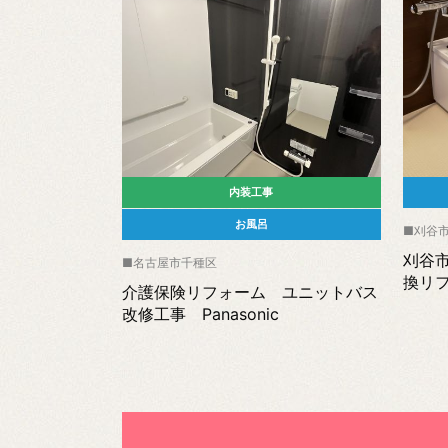
内装工事
お風呂
刈谷
刈谷
名古屋市千種区
換リ
介護保険リフォーム ユニットバス
改修工事 Panasonic