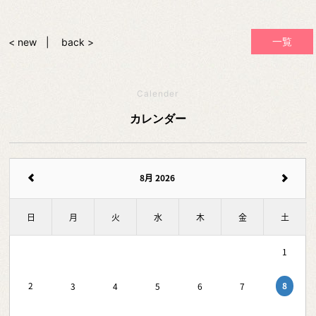
一覧
< new
back >
Calender
カレンダー
8月 2026
日
月
火
水
木
金
土
1
8
2
3
4
5
6
7