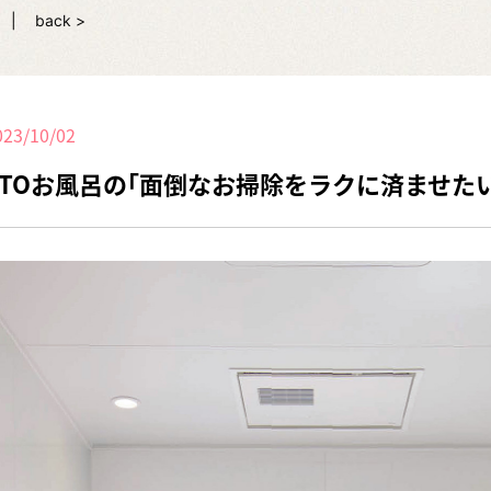
back >
023/10/02
OTOお風呂の｢面倒なお掃除をラクに済ませたい」