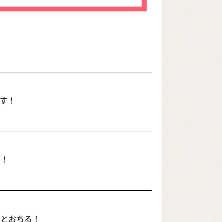
す！
た！
ッとおちる！